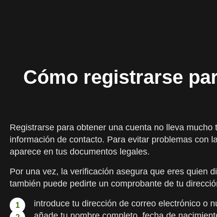
Cómo registrarse par
Registrarse para obtener una cuenta no lleva mucho t
información de contacto. Para evitar problemas con l
aparece en tus documentos legales.
Por una vez, la verificación asegura que eres quien d
también puede pedirte un comprobante de tu dirección y
introduce tu dirección de correo electrónico o 
añade tu nombre completo, fecha de nacimiento