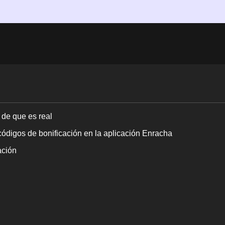
 de que es real
códigos de bonificación en la aplicación Enracha
ación