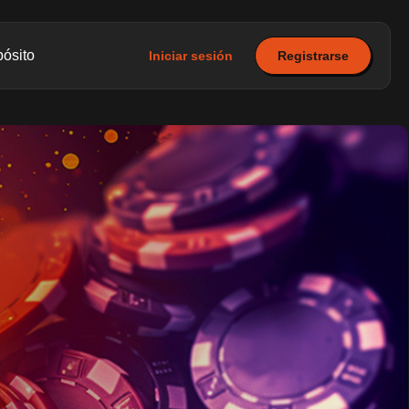
ósito
Iniciar sesión
Registrarse