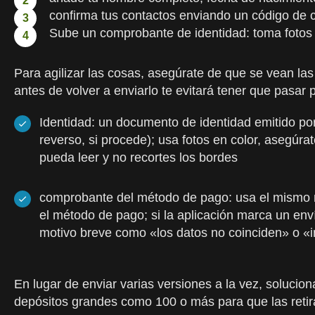
confirma tus contactos enviando un código de 
Sube un comprobante de identidad: toma fotos c
Para agilizar las cosas, asegúrate de que se vean la
antes de volver a enviarlo te evitará tener que pasar
Identidad: un documento de identidad emitido por
reverso, si procede); usa fotos en color, asegúrat
pueda leer y no recortes los bordes
comprobante del método de pago: usa el mismo 
el método de pago; si la aplicación marca un en
motivo breve como «los datos no coinciden» o «
En lugar de enviar varias versiones a la vez, soluci
depósitos grandes como 100 o más para que las retira