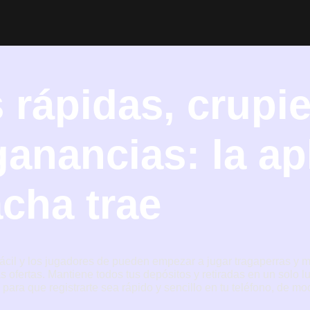
 rápidas, crupie
anancias: la ap
cha trae
 fácil y los jugadores de pueden empezar a jugar tragaperras y
ofertas. Mantiene todos tus depósitos y retiradas en un solo lug
para que registrarte sea rápido y sencillo en tu teléfono, de 