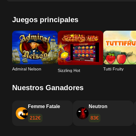
Opciones de pago, comisiones y cantidades máximas pa
Licencias, cifrado y herramientas para el juego respons
Juegos principales
Regulación y seguridad del jugador
Aplicación de casino Enracha
Partes clave y flujo de usuario
Admiral Nelson
Tutti Fruity
Sizzling Hot
Nuestros Ganadores
Resin
Femme Fatale
19€
212€