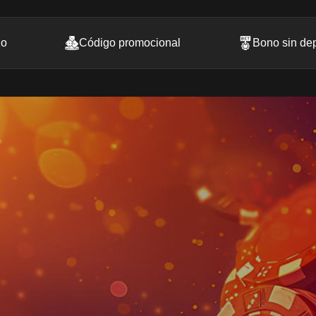
no
Código promocional
Bono sin dep