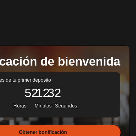
icación de bienvenida
s de tu primer depósito
52
12
30
Horas
Minutos
Segundos
Obtener bonificación