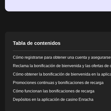
Tabla de contenidos
Cómo registrarse para obtener una cuenta y asegurarse
Reclama la bonificación de bienvenida y las ofertas de 
Cómo obtener la bonificación de bienvenida en la aplic
Promociones continuas y bonificaciones de recarga
Cómo funcionan las bonificaciones de recarga
Depósitos en la aplicación de casino Enracha
Métodos de depósito aceptados y cantidades mínimas