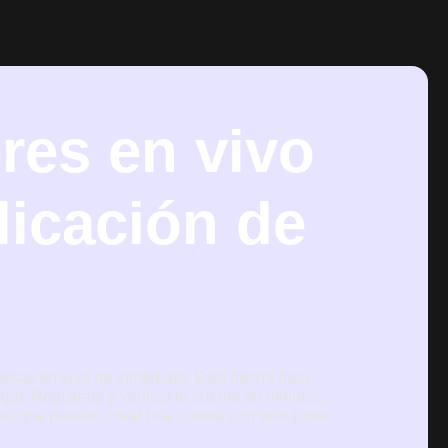
res en vivo
licación de
 mesas en vivo de inmediato. Está hecha para
ar. Regístrate y verifica tu cuenta en minutos.
modo que puedas crear una cuenta con solo unos