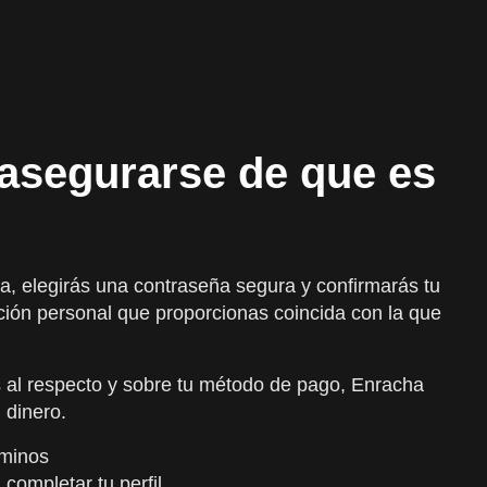
 asegurarse de que es
a, elegirás una contraseña segura y confirmarás tu
ación personal que proporcionas coincida con la que
as al respecto y sobre tu método de pago, Enracha
 dinero.
rminos
completar tu perfil