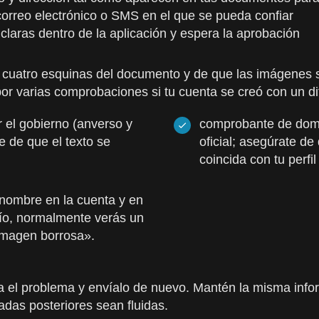
correo electrónico o SMS en el que se pueda confiar
laras dentro de la aplicación y espera la aprobación
s cuatro esquinas del documento y de que las imágenes 
 por varias comprobaciones si tu cuenta se creó con un 
 el gobierno (anverso y
comprobante de domici
e de que el texto se
oficial; asegúrate de
coincida con tu perfil
nombre en la cuenta y en
vío, normalmente verás un
imagen borrosa».
ona el problema y envíalo de nuevo. Mantén la misma inf
das posteriores sean fluidas.