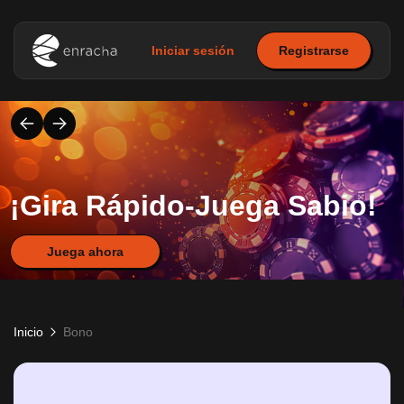
Iniciar sesión
Registrarse
¡Gira Rápido-Juega Sabio!
Juega ahora
Inicio
Bono