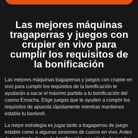
Las mejores máquinas
tragaperras y juegos con
crupier en vivo para
cumplir los requisitos de
la bonificación
Las mejores máquinas tragaperras y juegos con crupier en
vivo para cumplir los requisitos de la bonificación te
ayudarán a sacar el máximo partido a tu bonificación del
casino Enracha. Elige juegos que te ayuden a cumplir los
requisitos de apuesta rápidamente mientras mantienes
estable tu bankroll.
La mejor estrategia es jugar tanto a tragaperras de juego
estable como a algunas sesiones de casino en vivo. Antes