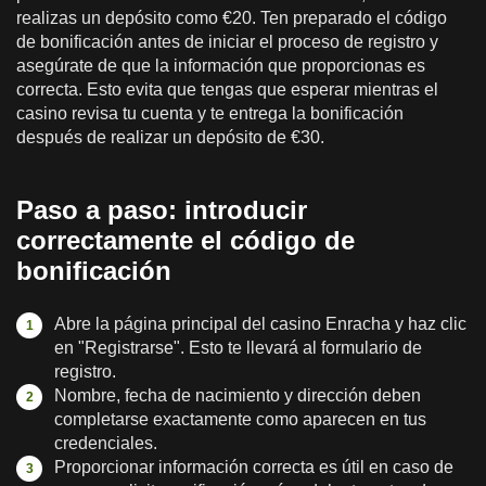
realizas un depósito como €20. Ten preparado el código
de bonificación antes de iniciar el proceso de registro y
asegúrate de que la información que proporcionas es
correcta. Esto evita que tengas que esperar mientras el
casino revisa tu cuenta y te entrega la bonificación
después de realizar un depósito de €30.
Paso a paso: introducir
correctamente el código de
bonificación
Abre la página principal del casino Enracha y haz clic
en "Registrarse". Esto te llevará al formulario de
registro.
Nombre, fecha de nacimiento y dirección deben
completarse exactamente como aparecen en tus
credenciales.
Proporcionar información correcta es útil en caso de