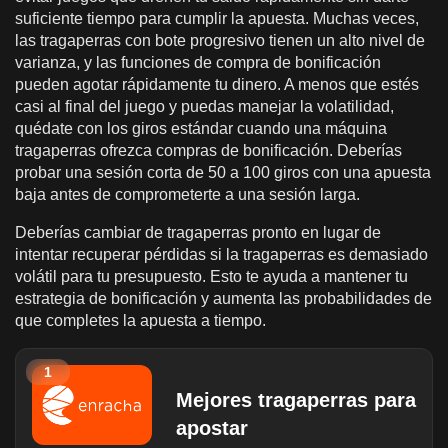
suficiente tiempo para cumplir la apuesta. Muchas veces,
las tragaperras con bote progresivo tienen un alto nivel de
varianza, y las funciones de compra de bonificación
pueden agotar rápidamente tu dinero. A menos que estés
casi al final del juego y puedas manejar la volatilidad,
quédate con los giros estándar cuando una máquina
tragaperras ofrezca compras de bonificación. Deberías
probar una sesión corta de 50 a 100 giros con una apuesta
baja antes de comprometerte a una sesión larga.
Deberías cambiar de tragaperras pronto en lugar de
intentar recuperar pérdidas si la tragaperras es demasiado
volátil para tu presupuesto. Esto te ayuda a mantener tu
estrategia de bonificación y aumenta las probabilidades de
que completes la apuesta a tiempo.
1
Mejores tragaperras para
apostar