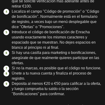
que se solicite verificación más adelante antes de
retirar €100.
Localiza el campo "Código de promoción" o "Código
de bonificación". Normalmente está en el formulario
de registro, a veces bajo un menú desplegable que
dice "Ofertas" o "Promociones".
Introduce el código de bonificación de Enracha
usando exactamente los mismos caracteres y
espaciado que se muestran. No dejes espacios en
blanco al principio ni al final.
Si hay una casilla para marketing o bonificaciones,
asegúrate de que realmente quieres participar en las
ofertas.
Si no la marcas, es posible que el código no funcione.
Únete a tu nueva cuenta y finaliza el proceso de
registro.
Deposita al menos €20 o €50 para calificar a la oferta,
y luego comprueba tu saldo o la sección
"Bonificaciones" para confirmar.