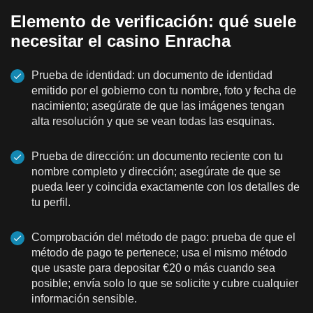
Elemento de verificación: qué suele
necesitar el casino Enracha
Prueba de identidad: un documento de identidad
emitido por el gobierno con tu nombre, foto y fecha de
nacimiento; asegúrate de que las imágenes tengan
alta resolución y que se vean todas las esquinas.
Prueba de dirección: un documento reciente con tu
nombre completo y dirección; asegúrate de que se
pueda leer y coincida exactamente con los detalles de
tu perfil.
Comprobación del método de pago: prueba de que el
método de pago te pertenece; usa el mismo método
que usaste para depositar €20 o más cuando sea
posible; envía solo lo que se solicite y cubre cualquier
información sensible.