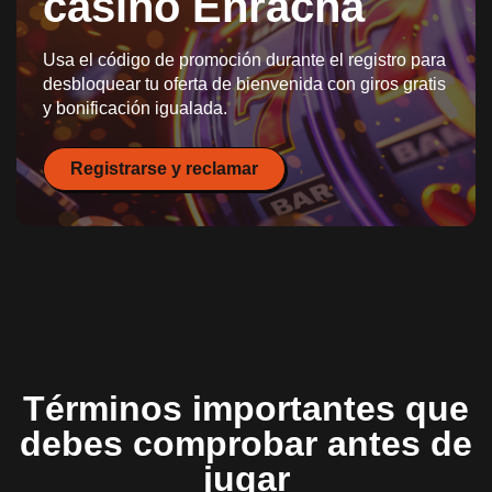
casino Enracha
Usa el código de promoción durante el registro para
desbloquear tu oferta de bienvenida con giros gratis
y bonificación igualada.
Registrarse y reclamar
Términos importantes que
debes comprobar antes de
jugar