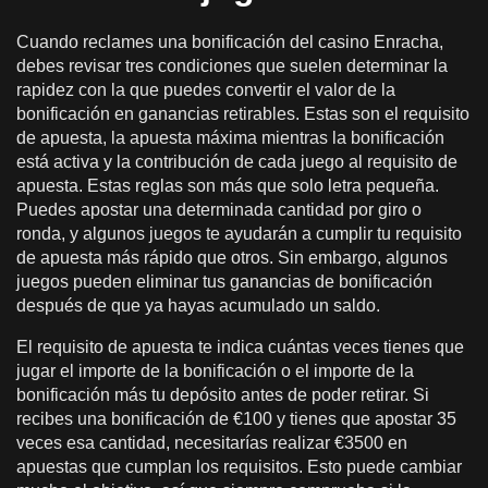
Cuando reclames una bonificación del casino Enracha,
debes revisar tres condiciones que suelen determinar la
rapidez con la que puedes convertir el valor de la
bonificación en ganancias retirables. Estas son el requisito
de apuesta, la apuesta máxima mientras la bonificación
está activa y la contribución de cada juego al requisito de
apuesta. Estas reglas son más que solo letra pequeña.
Puedes apostar una determinada cantidad por giro o
ronda, y algunos juegos te ayudarán a cumplir tu requisito
de apuesta más rápido que otros. Sin embargo, algunos
juegos pueden eliminar tus ganancias de bonificación
después de que ya hayas acumulado un saldo.
El requisito de apuesta te indica cuántas veces tienes que
jugar el importe de la bonificación o el importe de la
bonificación más tu depósito antes de poder retirar. Si
recibes una bonificación de €100 y tienes que apostar 35
veces esa cantidad, necesitarías realizar €3500 en
apuestas que cumplan los requisitos. Esto puede cambiar