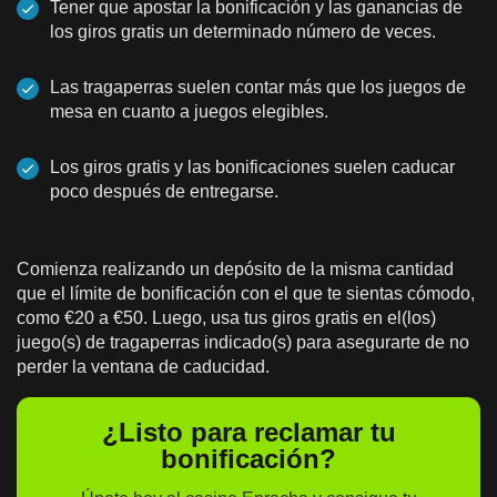
Tener que apostar la bonificación y las ganancias de
los giros gratis un determinado número de veces.
Las tragaperras suelen contar más que los juegos de
mesa en cuanto a juegos elegibles.
Los giros gratis y las bonificaciones suelen caducar
poco después de entregarse.
Comienza realizando un depósito de la misma cantidad
que el límite de bonificación con el que te sientas cómodo,
como €20 a €50. Luego, usa tus giros gratis en el(los)
juego(s) de tragaperras indicado(s) para asegurarte de no
perder la ventana de caducidad.
¿Listo para reclamar tu
bonificación?