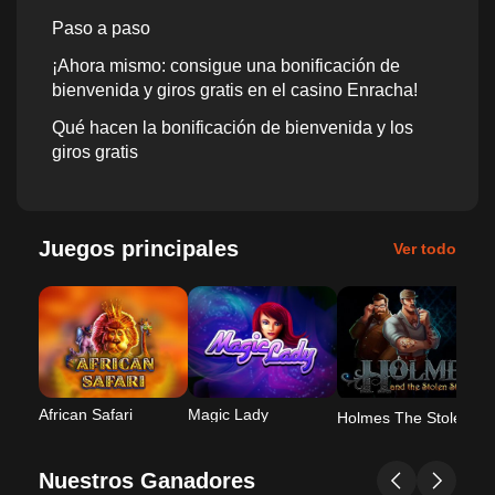
Paso a paso
¡Ahora mismo: consigue una bonificación de
bienvenida y giros gratis en el casino Enracha!
Qué hacen la bonificación de bienvenida y los
giros gratis
Detalles importantes de la bonificación que
debes comprobar antes de jugar
Juegos principales
Ver todo
Introducir el código de bonificación
Paso a paso: introducir correctamente el código
de bonificación
Términos importantes que debes comprobar
antes de jugar
Las mejores máquinas tragaperras y juegos con
African Safari
Magic Lady
Holmes The Stolen Stones
D
crupier en vivo para cumplir los requisitos de la
bonificación
Nuestros Ganadores