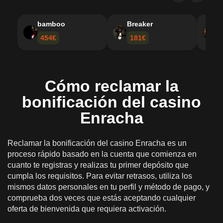
Pasos para crear y verificar tu cuenta en el
casino Enracha
bamboo
Breaker
T
Elemento de verificación: qué suele necesitar el
454€
181€
casino Enracha
Cómo depositar en Enracha: tarjetas, monederos
electrónicos, transferencias bancarias y
comisiones
Cómo reclamar la
¿Qué tipos de depósitos están disponibles y qué
bonificación del casino
puedes esperar?
Enracha
Métodos de retirada, límites y plazos
Métodos de retirada aceptados y tiempos de
Reclamar la bonificación del casino Enracha es un
espera habituales
proceso rápido basado en la cuenta que comienza en
cuanto te registras y realizas tu primer depósito que
cumpla los requisitos. Para evitar retrasos, utiliza los
mismos datos personales en tu perfil y método de pago, y
comprueba dos veces que estás aceptando cualquier
oferta de bienvenida que requiera activación.