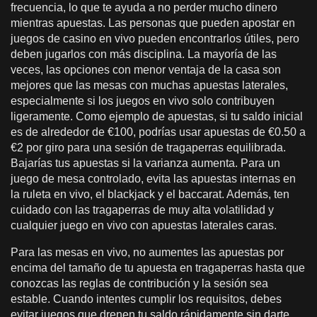
frecuencia, lo que te ayuda a no perder mucho dinero
mientras apuestas. Las personas que pueden apostar en
juegos de casino en vivo pueden encontrarlos útiles, pero
deben jugarlos con más disciplina. La mayoría de las
veces, las opciones con menor ventaja de la casa son
mejores que las mesas con muchas apuestas laterales,
especialmente si los juegos en vivo solo contribuyen
ligeramente. Como ejemplo de apuestas, si tu saldo inicial
es de alrededor de €100, podrías usar apuestas de €0.50 a
€2 por giro para una sesión de tragaperras equilibrada.
Bajarías tus apuestas si la varianza aumenta. Para un
juego de mesa controlado, evita las apuestas internas en
la ruleta en vivo, el blackjack y el baccarat. Además, ten
cuidado con las tragaperras de muy alta volatilidad y
cualquier juego en vivo con apuestas laterales caras.
Para las mesas en vivo, no aumentes las apuestas por
encima del tamaño de tu apuesta en tragaperras hasta que
conozcas las reglas de contribución y la sesión sea
estable. Cuando intentes cumplir los requisitos, debes
evitar juegos que drenen tu saldo rápidamente sin darte