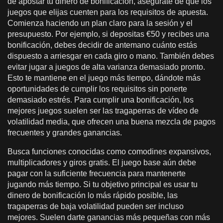
de apostar tu dinero de bonificación, asegúrate de que los
juegos que elijas cuenten para los requisitos de apuesta.
Comienza haciendo un plan claro para la sesión y el
presupuesto. Por ejemplo, si depositas €50 y recibes una
bonificación, debes decidir de antemano cuánto estás
dispuesto a arriesgar en cada giro o mano. También debes
evitar jugar a juegos de alta varianza demasiado pronto.
Esto te mantiene en el juego más tiempo, dándote más
oportunidades de cumplir los requisitos sin ponerte
demasiado estrés. Para cumplir una bonificación, los
mejores juegos suelen ser las tragaperras de vídeo de
volatilidad media, que ofrecen una buena mezcla de pagos
frecuentes y grandes ganancias.
Busca funciones conocidas como comodines expansivos,
multiplicadores y giros gratis. El juego base aún debe
pagar con la suficiente frecuencia para mantenerte
jugando más tiempo. Si tu objetivo principal es usar tu
dinero de bonificación lo más rápido posible, las
tragaperras de baja volatilidad pueden ser incluso
mejores. Suelen darte ganancias más pequeñas con más