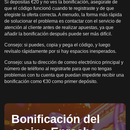
Si depositas €20 y no ves la bonificación, asegúrate de
que el código funcionó cuando te registraste y de que
elegiste la oferta correcta. A menudo, la forma más rápida
de solucionar el problema es contactar con el servicio de
atención al cliente antes de realizar apuestas, ya que
añadir la bonificación después puede ser más difícil.
Consejo: si puedes, copia y pega el código, y luego
revísalo rápidamente por si hay espacios inesperados.
Consejo: usa tu dirección de correo electrónico principal y
número de teléfono al registrarte para que no tengas
problemas con tu cuenta que puedan impedirte recibir una
bonificación como €30 como primer depósito.
Bonificación del