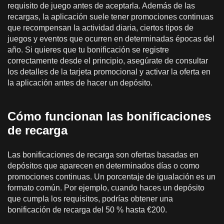
requisito de juego antes de aceptarla. Además de las
recargas, la aplicación suele tener promociones continuas
que recompensan la actividad diaria, ciertos tipos de
juegos y eventos que ocurren en determinadas épocas del
año. Si quieres que tu bonificación se registre
correctamente desde el principio, asegúrate de consultar
los detalles de la tarjeta promocional y activar la oferta en
la aplicación antes de hacer un depósito.
Cómo funcionan las bonificaciones
de recarga
Las bonificaciones de recarga son ofertas basadas en
depósitos que aparecen en determinados días o como
promociones continuas. Un porcentaje de igualación es un
formato común. Por ejemplo, cuando haces un depósito
que cumpla los requisitos, podrías obtener una
bonificación de recarga del 50 % hasta €200.