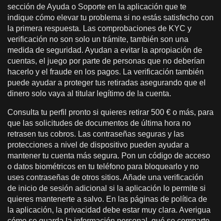
sección de Ayuda o Soporte en la aplicación que te
indique cómo elevar tu problema si no estás satisfecho con
la primera respuesta. Las comprobaciones de KYC y
verificación no son solo un trámite, también son una
medida de seguridad. Ayudan a evitar la apropiación de
cuentas, el juego por parte de personas que no deberían
hacerlo y el fraude en los pagos. La verificación también
puede ayudar a proteger tus retiradas asegurando que el
dinero solo vaya al titular legítimo de la cuenta.
Consulta tu perfil pronto si quieres retirar 500 € o más, para
que las solicitudes de documentos de última hora no
retrasen tus cobros. Las contraseñas seguras y las
protecciones a nivel de dispositivo pueden ayudar a
mantener tu cuenta más segura. Pon un código de acceso
o datos biométricos en tu teléfono para bloquearlo y no
uses contraseñas de otros sitios. Añade una verificación
de inicio de sesión adicional si la aplicación lo permite si
quieres mantenerte a salvo. En las páginas de política de
la aplicación, la privacidad debe estar muy clara. Averigua
cómo se guarda la información personal, qué se comparte