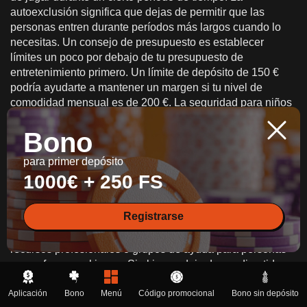
autoexclusión significa que dejas de permitir que las
personas entren durante períodos más largos cuando lo
necesitas. Un consejo de presupuesto es establecer
límites un poco por debajo de tu presupuesto de
entretenimiento primero. Un límite de depósito de 150 €
podría ayudarte a mantener un margen si tu nivel de
comodidad mensual es de 200 €. La seguridad para niños
es una parte importante del juego responsable. No
compartas tus contraseñas ni guardes información de pago
Bono
en un lugar donde otras personas puedan verla. Mantén tu
para primer depósito
dispositivo bloqueado.
1000€ + 250 FS
Si estás viajando cuando te registras como jugador de
español, asegúrate de que la información de tu cuenta sea
Registrarse
correcta para evitar problemas con la verificación más
adelante. Debería haber enlaces en la aplicación a
recursos profesionales o grupos de ayuda para personas
que sufren por el juego. Si el juego deja de ser divertido,
usa la autoexclusión o el enfriamiento de inmediato y
Aplicación
Bono
Menú
Código promocional
Bono sin depósito
consulta con el soporte para asegurarte de que la