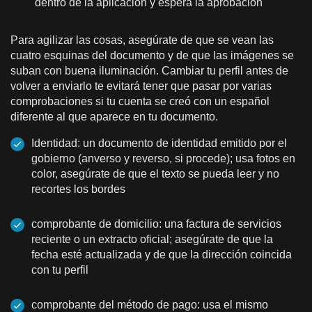
dentro de la aplicación y espera la aprobación
Para agilizar las cosas, asegúrate de que se vean las
cuatro esquinas del documento y de que las imágenes se
suban con buena iluminación. Cambiar tu perfil antes de
volver a enviarlo te evitará tener que pasar por varias
comprobaciones si tu cuenta se creó con un español
diferente al que aparece en tu documento.
Identidad: un documento de identidad emitido por el
gobierno (anverso y reverso, si procede); usa fotos en
color, asegúrate de que el texto se pueda leer y no
recortes los bordes
comprobante de domicilio: una factura de servicios
reciente o un extracto oficial; asegúrate de que la
fecha esté actualizada y de que la dirección coincida
con tu perfil
comprobante del método de pago: usa el mismo