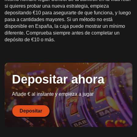
si quieres probar una nueva estrategia, empieza
depositando €10 para asegurarte de que funciona, y luego
pasa a cantidades mayores. Si un método no está
disponible en España, la caja puede mostrar un mínimo
diferente. Comprueba siempre antes de completar un
depósito de €10 o más.
Depositar ahora
Añade € al instante y empieza a jugar
Depositar