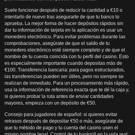
Suele funcionar después de reducir la cantidad a €10 o
intentarlo de nuevo tras asegurarte de que tu banco lo
aprueba. La mejor forma de hacer depósitos rápidos sin
dar tu información de tarjeta en la aplicación es usar un
monedero electrónico. Para evitar problemas durante las
comprobaciones, asegúrate de que el saldo de tu
monedero electrónico esté siempre completo y de que el
nombre de tu cuenta coincida con tu perfil del casino. Esto
es especialmente importante cuando depositas más de
€100. Transferencia bancaria: para pagos estructurados,
las transferencias pueden ser útiles, pero no siempre se
realizan de inmediato. Para un procesamiento más rápido,
usa la información de referencia exacta que te dé la caja y,
si quieres probar la ruta antes de enviar cantidades
mayores, empieza con un depósito de €50.
Consejo para jugadores de español: si quieres evitar
retrasos después de depositar €50 o más, asegúrate de
que tu método de pago y tu cuenta del casino usen el
mismo nombre legal. Control de tu bankroll en la vida real: