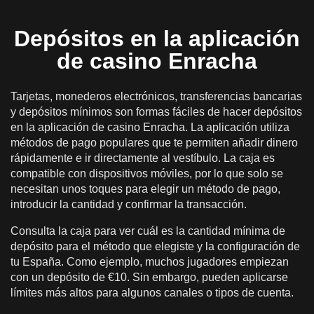
Depósitos en la aplicación
de casino Enracha
Tarjetas, monederos electrónicos, transferencias bancarias
y depósitos mínimos son formas fáciles de hacer depósitos
en la aplicación de casino Enracha. La aplicación utiliza
métodos de pago populares que te permiten añadir dinero
rápidamente e ir directamente al vestíbulo. La caja es
compatible con dispositivos móviles, por lo que solo se
necesitan unos toques para elegir un método de pago,
introducir la cantidad y confirmar la transacción.
Consulta la caja para ver cuál es la cantidad mínima de
depósito para el método que elegiste y la configuración de
tu España. Como ejemplo, muchos jugadores empiezan
con un depósito de €10. Sin embargo, pueden aplicarse
límites más altos para algunos canales o tipos de cuenta.