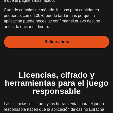
a que te paguen más rápido.
Cuando cambias de método, incluso para cantidades
pequeñas como 100 €, puede tardar más porque la
aplicación puede necesitar confirmar el nuevo destino
antes de enviar el dinero.
Retirar ahora
Licencias, cifrado y
herramientas para el juego
responsable
Las licencias, el cifrado y las herramientas para el juego
responsable hacen que la aplicación de casino Enracha