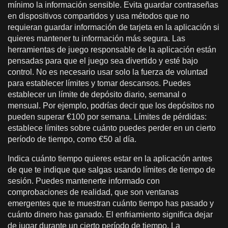
mínimo la información sensible. Evita guardar contraseñas
en dispositivos compartidos y usa métodos que no
requieran guardar información de tarjeta en la aplicación si
quieres mantener tu información más segura. Las
herramientas de juego responsable de la aplicación están
pensadas para que el juego sea divertido y esté bajo
control. No es necesario usar solo la fuerza de voluntad
para establecer límites y tomar descansos. Puedes
establecer un límite de depósito diario, semanal o
mensual. Por ejemplo, podrías decir que los depósitos no
pueden superar €100 por semana. Límites de pérdidas:
establece límites sobre cuánto puedes perder en un cierto
período de tiempo, como €50 al día.
Indica cuánto tiempo quieres estar en la aplicación antes
de que te indique que salgas usando límites de tiempo de
sesión. Puedes mantenerte informado con
comprobaciones de realidad, que son ventanas
emergentes que te muestran cuánto tiempo has pasado y
cuánto dinero has ganado. El enfriamiento significa dejar
de jugar durante un cierto período de tiempo. La