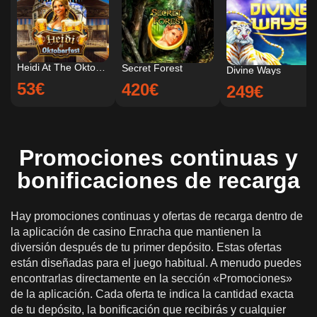
Heidi At The Oktoberfest
Secret Forest
Divine Ways
53€
420€
249€
Promociones continuas y
bonificaciones de recarga
Hay promociones continuas y ofertas de recarga dentro de
la aplicación de casino Enracha que mantienen la
diversión después de tu primer depósito. Estas ofertas
están diseñadas para el juego habitual. A menudo puedes
encontrarlas directamente en la sección «Promociones»
de la aplicación. Cada oferta te indica la cantidad exacta
de tu depósito, la bonificación que recibirás y cualquier