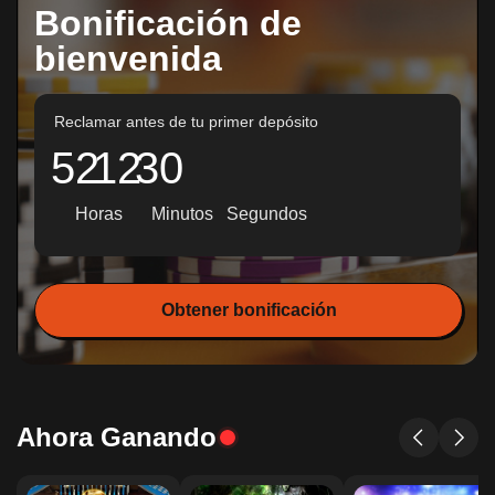
Bonificación de
bienvenida
Reclamar antes de tu primer depósito
52
12
28
Horas
Minutos
Segundos
Obtener bonificación
Ahora Ganando